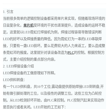
*
1. 引言
ABB
当前很多简单的逻辑控制设备都采用单片来实现，但随着现场环境的
日益复杂化，
单片机
受环境的干扰也逐渐提升，造成设备的运转不稳
克罗地亚
定。这里就以LED霓虹灯焊接机为例，焊接过程容易导致错误判断
LED的好坏以及焊接质量的降低。因为霓虹灯为一串的LED串联焊
魏德米勒继电器
接，只要有一盏LED损坏。要么花费较大的人力来返工，要么造成整
条霓虹邓的报废。这里就针对该设备改造为
PLC
的控制。根据控制方
式，主要介绍控制的重点部分内容。
2. LED焊接设备介绍
LED焊接设备的工做原理如下所释。
LED供料转盘：
有一个LED供料盘，共16个工位;震动盘提供原始焊接LED到转盘;开
始有做引脚处理的工位，以及极性的调整工位。这些工位为凸轮控
制。从LED检测好坏开始，由PLC来控制。PLC控制汽缸来实现动作
是否执行或者关闭。LED开始的工艺如下：