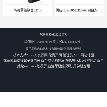
供应FBS-60MCR2-AC闽台永宏FATEKPLC
供应FBS-40MCR2-AC闽台永宏FATEKPLC
您是第
5708242
位访客
版权所有 ©2026-08-08
闽ICP备2024064622号-1
厦门晶鼎自动化科技有限公司
保留所有权利.
技术支持：
八方资源网
免责声明
管理员入口
网站地图
魏德米勒接线端子继电器,闽台威纶触摸屏,施迈赛,闽台永宏PLC,闽台
威纶weinview触摸屏,普洛菲斯触摸屏, 丹佛斯变频
P5043S闽台永宏FATEK触摸屏华南区总代理
永宏7寸触摸屏HF070L-00