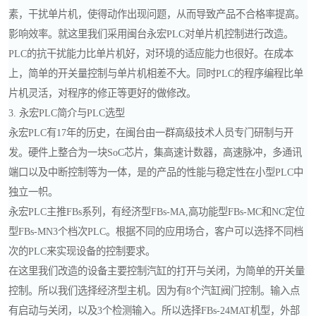
素，干扰单片机，使得动作出现问题，从而导致产品不合格率提高。
影响效率。就这里我们采用闽台永宏PLC对单片机控制进行改造。
PLC的抗干扰能力比单片机好，对环境的适应能力也很好。在成本
上，简单的开关量控制与单片机相差不大。同时PLC的程序编程比单
片机灵活，对程序的修正等更好的做修改。
3. 永宏PLC简介与PLC选型
永宏PLC有17年的历史，在闽台由一群高级技术人员专门研制与开
发。硬件上整合为一块SoC芯片，集高速计数器，高速脉冲，多通讯
端口以及中断控制等为一体，是的产品的性能与稳定性在小型PLC中
独立一帜。
永宏PLC主推FBs系列，有经济型FBs-MA,高功能型FBs-MC和NC定位
型FBs-MN3个档次PLC。根据不同的应用场合，客户可以选择不同档
次的PLC来实现设备的控制要求。
在这里我们改造的设备主要控制汽缸的打开与关闭，为简单的开关量
控制。所以我们选择经济型主机。因为有8个汽缸阀门控制。输入点
有启动与关闭，以及3个检测输入。所以选择FBs-24MAT机型，外部