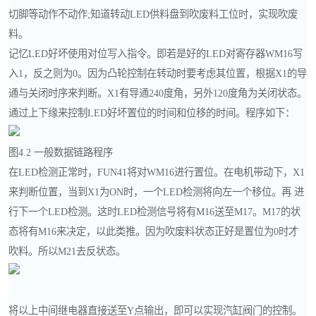
切脚等动作不动作;知道转动LED供料盘到吹废料工位时，实现吹废
料。
记忆LED好坏使用对位写入指令。即若是好的LED对寄存器WM16写
入1，反之则为0。因为凸轮控制在转动时要考虑其位置，根据X1的导
通与关闭时序来判断。X1有导通240度角，另外120度角为关闭状态。
通过上下缘来控制LED好坏置位的时间和位移的时间。程序如下：
图4.2 一般数据链路程序
在LED检测正常时，FUN41将对WM16进行置位。在电机带动下，X1
来判断位置，当到X1为ON时，一个LED检测将向左一个移位。再 进
行下一个LED检测。这时LED检测信号将有M16送至M17。M17的状
态将有M16来决定，以此类推。因为吹废料状态正好是置位为0时才
吹料。所以M21去反状态。
将以上中间继电器直接送至Y点输出，即可以实现汽缸阀门的控制。