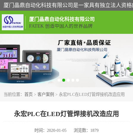
厦门晶鼎自动化科技有限公司
FATEK 创造中国人的世界品牌
闽台永宏PLC
正弦变频器正弦伺服
ABB电流开关
当前位置：
首页
>
客户案例
> 永宏PLC在LED灯管焊接机改造应用
丹佛斯变频器
魏德米勒开关电源
永宏PLC在LED灯管焊接机改造应用
魏德米勒工具
时间：2020-01-05
浏览数：1879